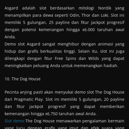
Asgard adalah slot berdasarkan mitologi Nordik yang
menampilkan para dewa seperti Odin, Thor dan Loki. Slot ini
memiliki 5 gulungan, 25 payline dan fitur jackpot progresif
dengan potensi kemenangan hingga x6.000 taruhan awal
Anda.
Demo slot Asgard sangat menghibur dengan animasi yang
hidup dan grafis berkualitas tinggi. Selain itu, slot ini juga
dilengkapi dengan fitur Free Spins dan Wilds yang dapat
meningkatkan peluang Anda untuk memenangkan hadiah.
10. The Dog House
Pecinta anjing pasti akan menyukai demo slot The Dog House
dari Pragmatic Play. Slot ini memiliki 5 gulungan, 20 payline
dan fitur jackpot progresif yang dapat memberikan
kemenangan hingga x6.750 taruhan awal Anda.
Slot demo
The Dog House menawarkan pengalaman bermain
yang lucu dengan grafis yang imut dan efek suara yang