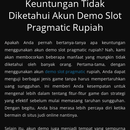
Keuntungan Tidak
Diketahui Akun Demo Slot
Pragmatic Rupiah
Apakah Anda pernah bertanya-tanya apa keuntungan
menggunakan akun demo slot pragmatic rupiah? Nah, kami
akan membocorkan beberapa manfaat yang mungkin tidak
diketahui oleh banyak orang. Pertama-tama, dengan
menggunakan akun
demo slot pragmatic
rupiah, Anda dapat
menguji berbagai jenis game tanpa harus mempertaruhkan
uang sungguhan. Ini memberi Anda kesempatan untuk
mengenal lebih dalam tentang fitur-fitur game dan strategi
yang efektif sebelum mulai memasang taruhan sungguhan.
Dengan begitu, Anda bisa merasa lebih percaya diri ketika
bermain di situs judi online nantinya.
Selain itu, akun demo juga menjadi tempat yang sempurna