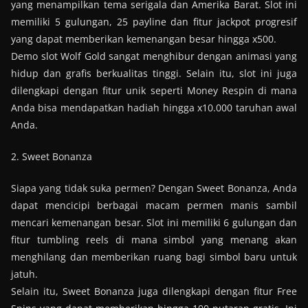
yang menampilkan tema serigala dan Amerika Barat. Slot ini
memiliki 5 gulungan, 25 payline dan fitur jackpot progresif
yang dapat memberikan kemenangan besar hingga x500.
Demo slot Wolf Gold sangat menghibur dengan animasi yang
hidup dan grafis berkualitas tinggi. Selain itu, slot ini juga
dilengkapi dengan fitur unik seperti Money Respin di mana
Anda bisa mendapatkan hadiah hingga x10.000 taruhan awal
Anda.
2. Sweet Bonanza
Siapa yang tidak suka permen? Dengan Sweet Bonanza, Anda
dapat mencicipi berbagai macam permen manis sambil
mencari kemenangan besar. Slot ini memiliki 6 gulungan dan
fitur tumbling reels di mana simbol yang menang akan
menghilang dan memberikan ruang bagi simbol baru untuk
jatuh.
Selain itu, Sweet Bonanza juga dilengkapi dengan fitur Free