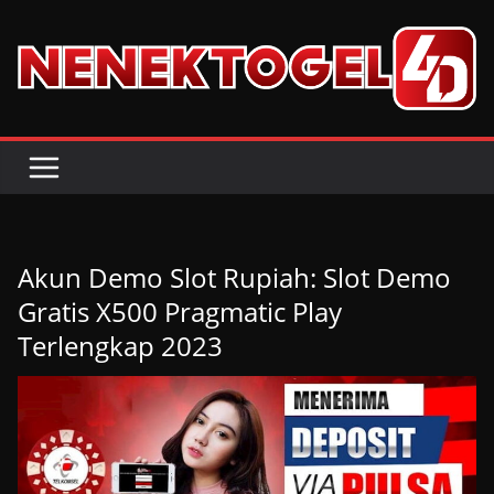
Skip
to
content
Akun Demo Slot Rupiah: Slot Demo
Gratis X500 Pragmatic Play
Terlengkap 2023