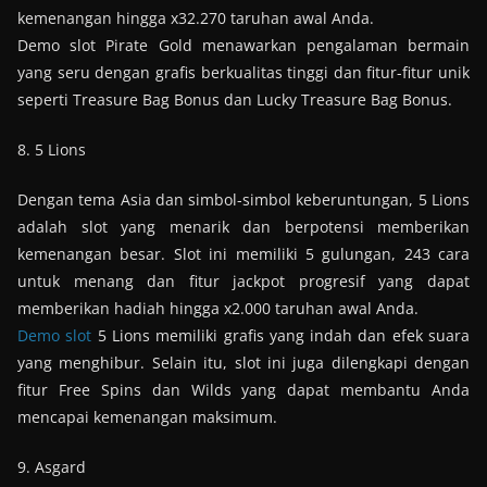
kemenangan hingga x32.270 taruhan awal Anda.
Demo slot Pirate Gold menawarkan pengalaman bermain
yang seru dengan grafis berkualitas tinggi dan fitur-fitur unik
seperti Treasure Bag Bonus dan Lucky Treasure Bag Bonus.
8. 5 Lions
Dengan tema Asia dan simbol-simbol keberuntungan, 5 Lions
adalah slot yang menarik dan berpotensi memberikan
kemenangan besar. Slot ini memiliki 5 gulungan, 243 cara
untuk menang dan fitur jackpot progresif yang dapat
memberikan hadiah hingga x2.000 taruhan awal Anda.
Demo slot
5 Lions memiliki grafis yang indah dan efek suara
yang menghibur. Selain itu, slot ini juga dilengkapi dengan
fitur Free Spins dan Wilds yang dapat membantu Anda
mencapai kemenangan maksimum.
9. Asgard