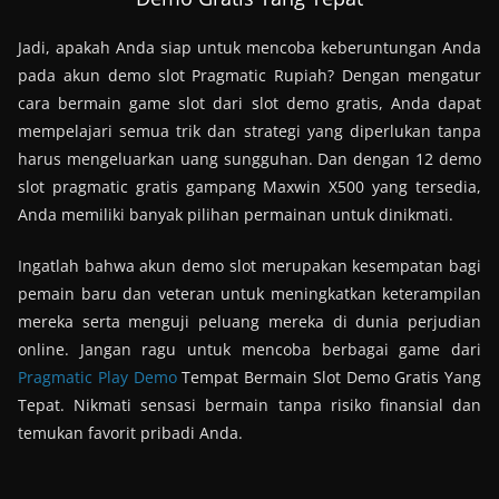
Jadi, apakah Anda siap untuk mencoba keberuntungan Anda
pada akun demo slot Pragmatic Rupiah? Dengan mengatur
cara bermain game slot dari slot demo gratis, Anda dapat
mempelajari semua trik dan strategi yang diperlukan tanpa
harus mengeluarkan uang sungguhan. Dan dengan 12 demo
slot pragmatic gratis gampang Maxwin X500 yang tersedia,
Anda memiliki banyak pilihan permainan untuk dinikmati.
Ingatlah bahwa akun demo slot merupakan kesempatan bagi
pemain baru dan veteran untuk meningkatkan keterampilan
mereka serta menguji peluang mereka di dunia perjudian
online. Jangan ragu untuk mencoba berbagai game dari
Pragmatic Play Demo
Tempat Bermain Slot Demo Gratis Yang
Tepat. Nikmati sensasi bermain tanpa risiko finansial dan
temukan favorit pribadi Anda.