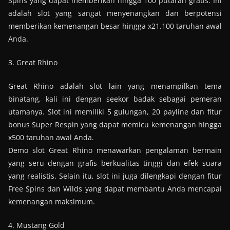
Spins yang dapat memberikan hingga 100 putaran gratis. Ini
adalah slot yang sangat menyenangkan dan berpotensi
memberikan kemenangan besar hingga x21.100 taruhan awal
Anda.
3. Great Rhino
Great Rhino adalah slot lain yang menampilkan tema
binatang, kali ini dengan seekor badak sebagai pemeran
utamanya. Slot ini memiliki 5 gulungan, 20 payline dan fitur
bonus Super Respin yang dapat memicu kemenangan hingga
x500 taruhan awal Anda.
Demo slot Great Rhino menawarkan pengalaman bermain
yang seru dengan grafis berkualitas tinggi dan efek suara
yang realistis. Selain itu, slot ini juga dilengkapi dengan fitur
Free Spins dan Wilds yang dapat membantu Anda mencapai
kemenangan maksimum.
4. Mustang Gold