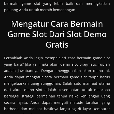
bermain game slot yang lebih baik dan meningkatkan
peluang Anda untuk meraih kemenangan.
Mengatur Cara Bermain
Game Slot Dari Slot Demo
Gratis
Pernahkah Anda ingin mempelajari cara bermain game slot
yang baru? Jika ya, maka akun demo slot pragmatic rupiah
adalah jawabannya. Dengan menggunakan akun demo ini,
Anda dapat mengatur cara bermain game slot tanpa harus
mengeluarkan uang sungguhan. Salah satu manfaat utama
dari akun demo slot adalah kesempatan untuk mencoba
berbagai strategi permainan tanpa risiko kehilangan uang
secara nyata. Anda dapat menguji metode taruhan yang
berbeda dan melihat hasilnya langsung di layar komputer