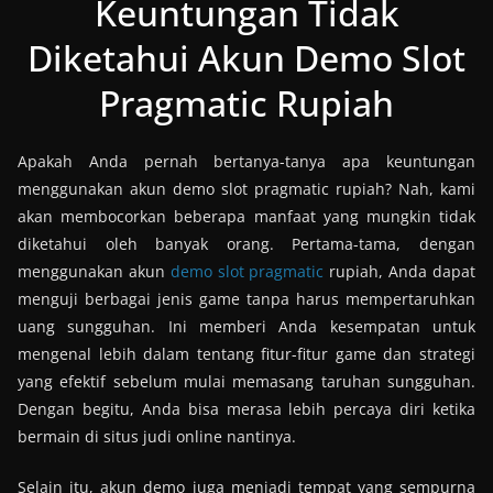
Keuntungan Tidak
Diketahui Akun Demo Slot
Pragmatic Rupiah
Apakah Anda pernah bertanya-tanya apa keuntungan
menggunakan akun demo slot pragmatic rupiah? Nah, kami
akan membocorkan beberapa manfaat yang mungkin tidak
diketahui oleh banyak orang. Pertama-tama, dengan
menggunakan akun
demo slot pragmatic
rupiah, Anda dapat
menguji berbagai jenis game tanpa harus mempertaruhkan
uang sungguhan. Ini memberi Anda kesempatan untuk
mengenal lebih dalam tentang fitur-fitur game dan strategi
yang efektif sebelum mulai memasang taruhan sungguhan.
Dengan begitu, Anda bisa merasa lebih percaya diri ketika
bermain di situs judi online nantinya.
Selain itu, akun demo juga menjadi tempat yang sempurna