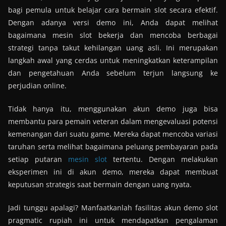
bagi pemula untuk belajar cara bermain slot secara efektif.
Dengan adanya versi demo ini, Anda dapat melihat
bagaimana mesin slot bekerja dan mencoba berbagai
strategi tanpa takut kehilangan uang asli. Ini merupakan
langkah awal yang cerdas untuk meningkatkan keterampilan
dan pengetahuan Anda sebelum terjun langsung ke
perjudian online.
Tidak hanya itu, menggunakan akun demo juga bisa
membantu para pemain veteran dalam mengevaluasi potensi
kemenangan dari suatu game. Mereka dapat mencoba variasi
taruhan serta melihat bagaimana peluang pembayaran pada
setiap putaran
mesin slot
tertentu. Dengan melakukan
eksperimen ini di akun demo, mereka dapat membuat
keputusan strategis saat bermain dengan uang nyata.
Jadi tunggu apalagi? Manfaatkanlah fasilitas akun demo slot
pragmatic rupiah ini untuk mendapatkan pengalaman