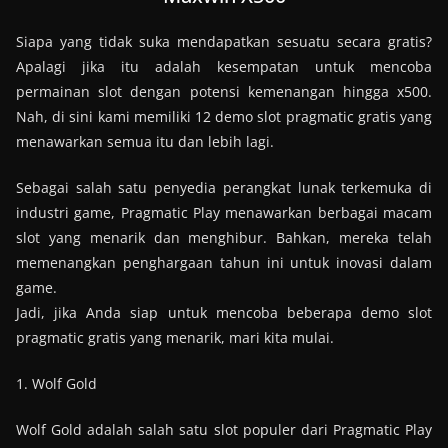
Siapa yang tidak suka mendapatkan sesuatu secara gratis?
Apalagi jika itu adalah kesempatan untuk mencoba
permainan slot dengan potensi kemenangan hingga x500.
Nah, di sini kami memiliki 12 demo slot pragmatic gratis yang
menawarkan semua itu dan lebih lagi.
Sebagai salah satu penyedia perangkat lunak terkemuka di
industri game, Pragmatic Play menawarkan berbagai macam
slot yang menarik dan menghibur. Bahkan, mereka telah
memenangkan penghargaan tahun ini untuk inovasi dalam
game.
Jadi, jika Anda siap untuk mencoba beberapa demo slot
pragmatic gratis yang menarik, mari kita mulai.
1. Wolf Gold
Wolf Gold adalah salah satu slot populer dari Pragmatic Play