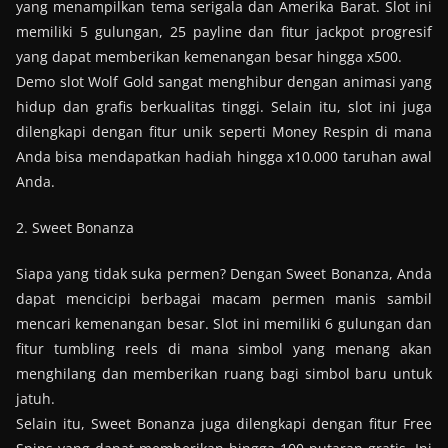
yang menampilkan tema serigala dan Amerika Barat. Slot ini
memiliki 5 gulungan, 25 payline dan fitur jackpot progresif
yang dapat memberikan kemenangan besar hingga x500.
Demo slot Wolf Gold sangat menghibur dengan animasi yang
hidup dan grafis berkualitas tinggi. Selain itu, slot ini juga
dilengkapi dengan fitur unik seperti Money Respin di mana
Anda bisa mendapatkan hadiah hingga x10.000 taruhan awal
Anda.
2. Sweet Bonanza
Siapa yang tidak suka permen? Dengan Sweet Bonanza, Anda
dapat mencicipi berbagai macam permen manis sambil
mencari kemenangan besar. Slot ini memiliki 6 gulungan dan
fitur tumbling reels di mana simbol yang menang akan
menghilang dan memberikan ruang bagi simbol baru untuk
jatuh.
Selain itu, Sweet Bonanza juga dilengkapi dengan fitur Free