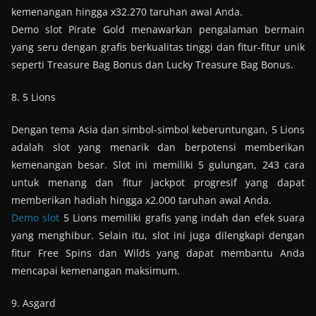
kemenangan hingga x32.270 taruhan awal Anda.
Demo slot Pirate Gold menawarkan pengalaman bermain
yang seru dengan grafis berkualitas tinggi dan fitur-fitur unik
seperti Treasure Bag Bonus dan Lucky Treasure Bag Bonus.
8. 5 Lions
Dengan tema Asia dan simbol-simbol keberuntungan, 5 Lions
adalah slot yang menarik dan berpotensi memberikan
kemenangan besar. Slot ini memiliki 5 gulungan, 243 cara
untuk menang dan fitur jackpot progresif yang dapat
memberikan hadiah hingga x2.000 taruhan awal Anda.
Demo slot
5 Lions memiliki grafis yang indah dan efek suara
yang menghibur. Selain itu, slot ini juga dilengkapi dengan
fitur Free Spins dan Wilds yang dapat membantu Anda
mencapai kemenangan maksimum.
9. Asgard