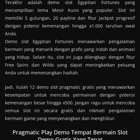
Terakhir adalah demo slot Egyptian Fortunes yang
menampilkan tema Mesir Kuno yang populer. Slot ini
memiliki 5 gulungan, 20 payline dan fitur jackpot progresif
dengan potensi kemenangan hingga x1.000 taruhan awal
Anda.
Demo slot Egyptian Fortunes menawarkan pengalaman
bermain yang menarik dengan grafis yang indah dan animasi
yang hidup. Selain itu, slot ini juga dilengkapi dengan fitur
Free Spins dan Wilds yang dapat meningkatkan peluang
Anda untuk memenangkan hadiah.
Jadi, itulah 12 demo slot pragmatic gratis yang menawarkan
kesempatan untuk mencoba permainan dengan potensi
kemenangan besar hingga x500. Jangan ragu untuk mencoba
semua slot ini secara gratis dan nikmati pengalaman
bermain game yang menyenangkan dan menghibur.
Pragmatic Play Demo Tempat Bermain Slot
Demo Gratis Yang Tepat